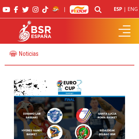
|
ESP
|
ENG
Noticias