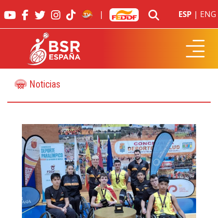
|
ESP
|
ENG
Noticias