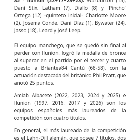
85 - Ilunion (22+17+23+23):
Warburton (13),
Dani Stix, Latham (7), Diallo (8) y 'Pincho'
Ortega (12) -quinteto inicial- Charlotte Moore
(2), Josema Conde, Dani Díaz (1), Bywater (24),
Jasso (18), Leard y José Leep.
El equipo manchego, que se quedó sin final al
perder con Ilunion, logró la medalla de bronce
al superar en el partido por el tercer y cuarto
puesto a Briantea84 Cantú (68-58), con la
actuación destacada del británico Phil Pratt, que
anotó 25 puntos.
Amiab Albacete (2022, 2023, 2024 y 2025) e
Ilunion (1997, 2016, 2017 y 2026) son los
equipos españoles más laureados de la
competición con cuatro títulos.
En general, el más laureado de la competición
es el Lahn-Dill alemán, que posee 7 títulos, dos