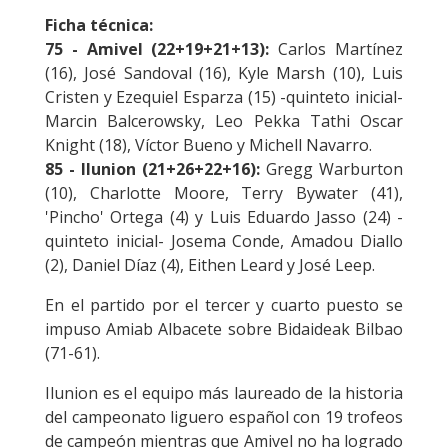
Ficha técnica:
75 - Amivel (22+19+21+13):
Carlos Martínez
(16), José Sandoval (16), Kyle Marsh (10), Luis
Cristen y Ezequiel Esparza (15) -quinteto inicial-
Marcin Balcerowsky, Leo Pekka Tathi Oscar
Knight (18), Víctor Bueno y Michell Navarro.
85 - Ilunion (21+26+22+16):
Gregg Warburton
(10), Charlotte Moore, Terry Bywater (41),
'Pincho' Ortega (4) y Luis Eduardo Jasso (24) -
quinteto inicial- Josema Conde, Amadou Diallo
(2), Daniel Díaz (4), Eithen Leard y José Leep.
En el partido por el tercer y cuarto puesto se
impuso Amiab Albacete sobre Bidaideak Bilbao
(71-61).
Ilunion es el equipo más laureado de la historia
del campeonato liguero español con 19 trofeos
de campeón mientras que Amivel no ha logrado