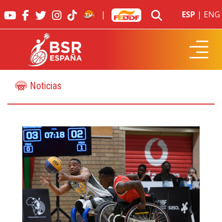
|
ESP
|
ENG
Noticias