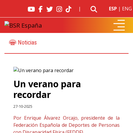
|
ESP
|
ENG
Noticias
Un verano para
recordar
27-10-2025
Por Enrique Álvarez Orcajo, presidente de la
Federación Española de Deportes de Personas
con Discapacidad Física (FEDDF).