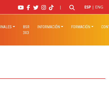
|
ESP
|
ENG
ONALES
BSR
INFORMACIÓN
FORMACIÓN
CON
3X3