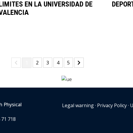
LIMITES EN LA UNIVERSIDAD DE
DEPOR
VALENCIA
(current)
1
(current)
(current)
(current)
(current)
2
3
4
5
h Physical
Legal warning
·
Privacy Policy
·
U
4 71 718