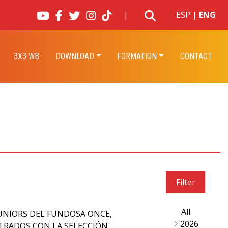
|
ESP
|
ENG
3X3 WB
DOWNLOAD
FORMATION
CONTACT
Filter
All
2026