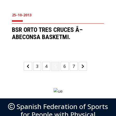
25-10-2013
BSR ORTO TRES CRUCES Â–
ABECONSA BASKETMI.
(current)
(current)
(current)
5
(current)
(current)
3
4
6
7
Spanish Federation of Sports
for People with Physical