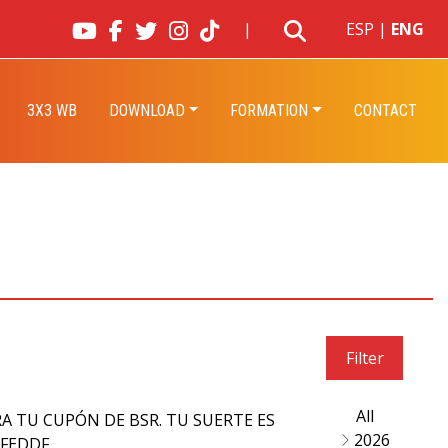
|
ESP
|
ENG
3X3 WB
DOWNLOAD
FORMATION
CONTACT
Filter
All
2026