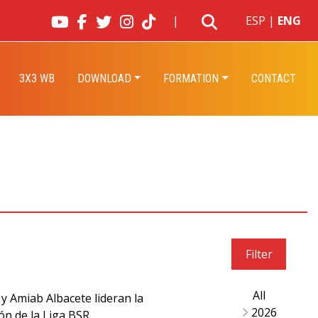
|
ESP
|
ENG
3X3 WB
DOWNLOAD
FORMATION
CONTACT
Filter
All
2026