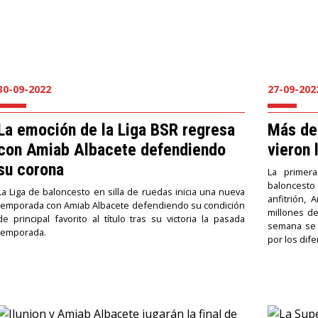
30-09-2022
27-09-202
La emoción de la Liga BSR regresa
Más de
con Amiab Albacete defendiendo
vieron
su corona
La primer
baloncesto
La Liga de baloncesto en silla de ruedas inicia una nueva
anfitrión,
temporada con Amiab Albacete defendiendo su condición
millones d
de principal favorito al título tras su victoria la pasada
semana se c
temporada.
por los dif