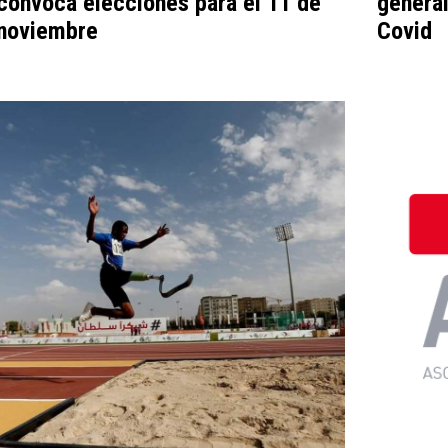
convoca elecciones para el 11 de
general
noviembre
Covid