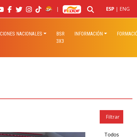
|
ESP
|
ENG
CIONES NACIONALES
BSR
INFORMACIÓN
FORMACI
3X3
Filtrar
Todos