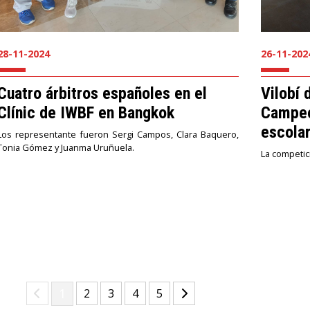
28-11-2024
26-11-202
Cuatro árbitros españoles en el
Vilobí 
Clínic de IWBF en Bangkok
Campeo
escola
Los representante fueron Sergi Campos, Clara Baquero,
Tonia Gómez y Juanma Uruñuela.
La competici
(current)
1
(current)
(current)
(current)
(current)
2
3
4
5