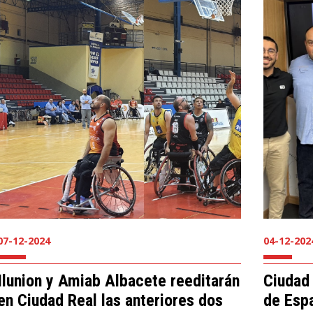
07-12-2024
04-12-202
Ilunion y Amiab Albacete reeditarán
Ciudad
en Ciudad Real las anteriores dos
de Esp