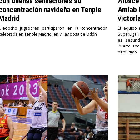
con buenas sensaciones su
Albace
concentración navideña en Tenple
Amiab P
Madrid
victori
Dieciocho jugadores participaron en la concentración
El equipo 
celebrada en Tenple Madrid, en Villaviciosa de Odón.
SuperLiga 
es segund
Puertollan
penúltimo.