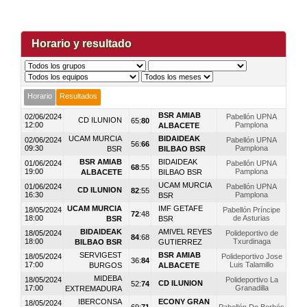
Horario y resultado
Horario
Resultados
BSR AMIAB
02/06/2024
Pabellón UPNA
CD ILUNION
65
:
80
12:00
Pamplona
ALBACETE
UCAM MURCIA
BIDAIDEAK
02/06/2024
Pabellón UPNA
56
:
66
09:30
Pamplona
BSR
BILBAO BSR
BSR AMIAB
BIDAIDEAK
01/06/2024
Pabellón UPNA
68
:
55
19:00
Pamplona
ALBACETE
BILBAO BSR
UCAM MURCIA
01/06/2024
Pabellón UPNA
CD ILUNION
82
:
55
16:30
Pamplona
BSR
UCAM MURCIA
IMF GETAFE
18/05/2024
Pabellón Príncipe
72
:
48
18:00
de Asturias
BSR
BSR
BIDAIDEAK
AMIVEL REYES
18/05/2024
Polideportivo de
84
:
68
18:00
Txurdinaga
BILBAO BSR
GUTIERREZ
SERVIGEST
BSR AMIAB
18/05/2024
Polideportivo Jose
36
:
84
17:00
Luis Talamillo
BURGOS
ALBACETE
MIDEBA
18/05/2024
Polideportivo La
CD ILUNION
52
:
74
17:00
Granadilla
EXTREMADURA
IBERCONSA
ECONY GRAN
18/05/2024