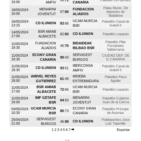
69
:
71
Pabellón Do Berbés
16:00
AMFIV
CANARIA
Palau Munic. De
MENARINI
FUNDACION
18/05/2024
57
:
66
deportes de
16:00
JOVENTUT
ALIADOS
Badalona
UCAM MURCIA
16/05/2024
Pabellón Canal de
CD ILUNION
83
:
66
13:15
Isabel II
BSR
BSR AMIAB
14/05/2024
CD ILUNION
82
:
83
Pabellón Lepanto
17:00
ALBACETE
Pabellón Pilar
FUNDACION
BIDAIDEAK
11/05/2024
45
:
70
Fernández
18:30
ALIADOS
BILBAO BSR
Valderrama
ECONY GRAN
SERVIGEST
11/05/2024
CIUDAD DEP. DE
90
:
43
18:30
G.CANARIA
CANARIA
BURGOS
IBERCONSA
11/05/2024
Pabellón Canal de
CD ILUNION
93
:
51
18:30
Isabel II
AMFIV
AMIVEL REYES
MIDEBA
11/05/2024
Pabellon Paco
61
:
49
18:00
Aguilar
GUTIERREZ
EXTREMADURA
BSR AMIAB
UCAM MURCIA
11/05/2024
72
:
66
Pabellón Lepanto
17:00
ALBACETE
BSR
IMF GETAFE
MENARINI
11/05/2024
Pabellón Cubierto
64
:
50
16:00
Juan de la Cierva
BSR
JOVENTUT
UCAM MURCIA
ECONY GRAN
04/05/2024
Pabellón Príncipe
80
:
73
10:30
de Asturias
BSR
CANARIA
SERVIGEST
25/04/2024
Polideportivo Jose
CD ILUNION
46
:
99
21:00
Luis Talamillo
BURGOS
1
2
3
4
5
6
7
Exportar