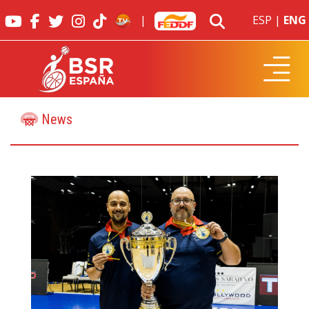
|
ESP
|
ENG
News