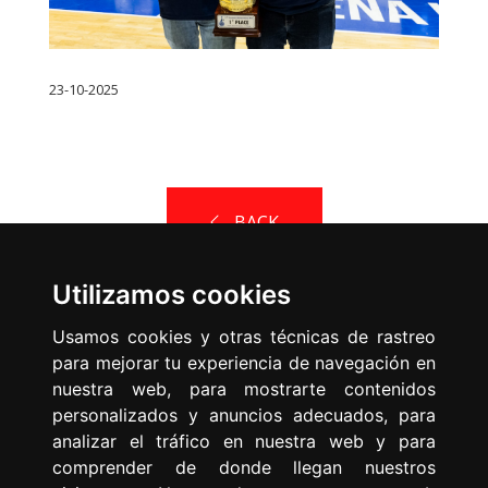
23-10-2025
BACK
Utilizamos cookies
Usamos cookies y otras técnicas de rastreo
para mejorar tu experiencia de navegación en
nuestra web, para mostrarte contenidos
Spanish Federation of Sports
personalizados y anuncios adecuados, para
for People with Physical
analizar el tráfico en nuestra web y para
comprender de donde llegan nuestros
Disabilities