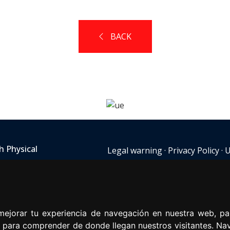
BACK
h Physical
Legal warning
·
Privacy Policy
·
U
4 71 718
mejorar tu experiencia de navegación en nuestra web, pa
 y para comprender de donde llegan nuestros visitantes. N