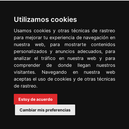
Utilizamos cookies
Spanish Federation of Sports
Usamos cookies y otras técnicas de rastreo
for People with Physical
para mejorar tu experiencia de navegación en
nuestra web, para mostrarte contenidos
Disabilities
personalizados y anuncios adecuados, para
analizar el tráfico en nuestra web y para
Ferraz 16 · 28008 · Madrid · Phone. +.34 91 54 71 718
comprender de donde llegan nuestros
visitantes. Navegando en nuestra web
aceptas el uso de cookies y de otras técnicas
Legal warning
·
Privacy Policy
·
Use of Cookies
de rastreo.
Estoy de acuerdo
Cambiar mis preferencias