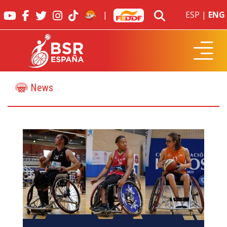
|
ESP
|
ENG
News