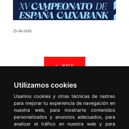
25-06-2026
BACK
Utilizamos cookies
Usamos cookies y otras técnicas de rastreo
para mejorar tu experiencia de navegación en
nuestra web, para mostrarte contenidos
Spanish Federation of Sports
personalizados y anuncios adecuados, para
for People with Physical
analizar el tráfico en nuestra web y para