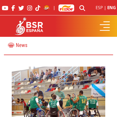
|
ESP
|
ENG
News